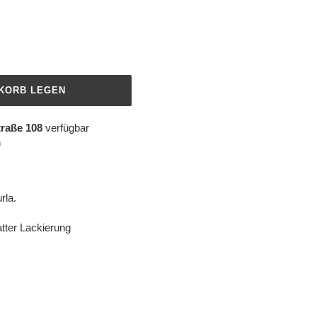
NKORB LEGEN
traße 108
verfügbar
n
urla.
atter Lackierung