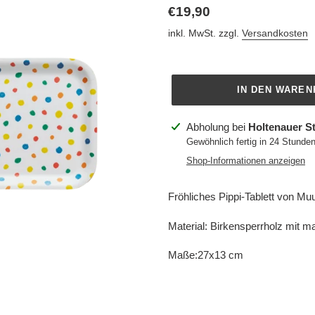
Normaler
€19,90
Preis
inkl. MwSt. zzgl.
Versandkosten
IN DEN WARE
Produkt
Abholung bei
Holtenauer S
wird
Gewöhnlich fertig in 24 Stunde
zum
Shop-Informationen anzeigen
Warenkorb
hinzugefügt
Fröhliches Pippi-Tablett von Mu
Material: Birkensperrholz mit m
Maße:27x13 cm